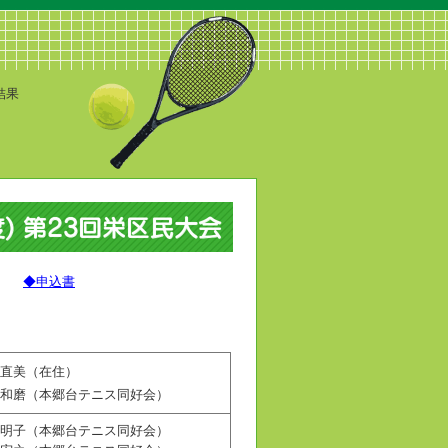
結果
◆申込書
直美（在住）
和磨（本郷台テニス同好会）
明子（本郷台テニス同好会）