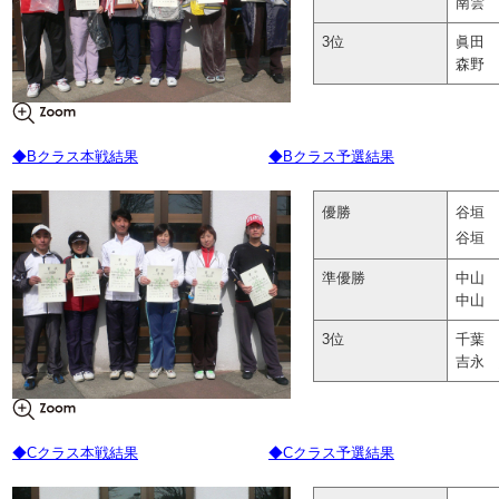
南雲 
3位
眞田 
森野 
◆Bクラス本戦結果
◆Bクラス予選結果
優勝
谷垣 
谷垣 
準優勝
中山 
中山 
3位
千葉 
吉永 
◆Cクラス本戦結果
◆Cクラス予選結果