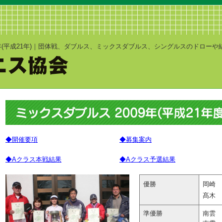
9年(平成21年)｜団体戦、ダブルス、ミックスダブルス、シングルスのドローや
◆開催要項
◆募集案内
◆Aクラス本戦結果
◆Aクラス予選結果
優勝
岡崎 
髙木 
準優勝
南雲 