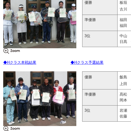
優勝
板垣 
古川 
準優勝
福田 
福田 
3位
中山 
日髙 
◆Hクラス本戦結果
◆Hクラス予選結果
優勝
飯島 
上田 
準優勝
髙松 
岡本 
3位
岩瀬 
佐藤 