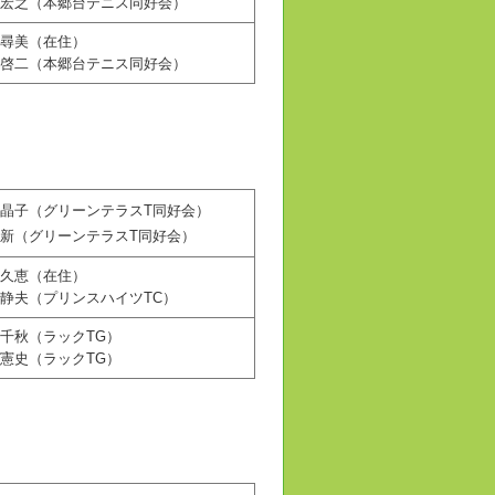
宏之（本郷台テニス同好会）
尋美（在住）
啓二（本郷台テニス同好会）
晶子（グリーンテラスT同好会）
新（グリーンテラスT同好会）
久恵（在住）
静夫（プリンスハイツTC）
千秋（ラックTG）
憲史（ラックTG）