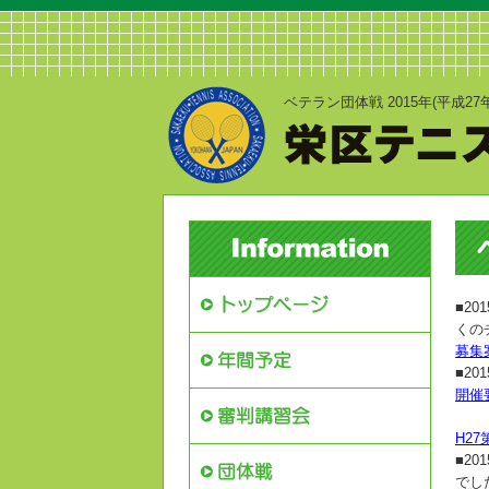
ベテラン団体戦 2015年(平
■2
くの
募集
■2
開催
H27
■2
でし