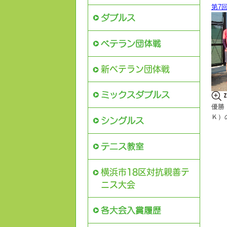
第7
新ベテラン団体戦
優勝
Ｋ）
横浜市18区対抗親善テ
ニス大会